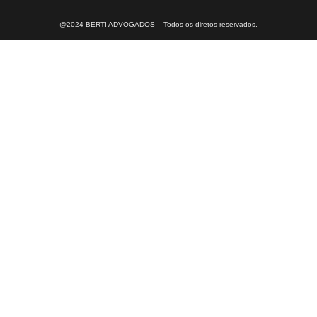
@2024 BERTI ADVOGADOS – Todos os diretos reservados.