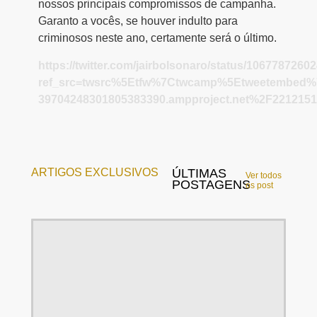
nossos principais compromissos de campanha.
Garanto a vocês, se houver indulto para
criminosos neste ano, certamente será o último.
https://twitter.com/jairbolsonaro/status/106778726
ref_src=twsrc%5Etfw%7Ctwcamp%5Etweetembed%
39704248301805383390.ampproject.net%2F221215
ARTIGOS EXCLUSIVOS
ÚLTIMAS
Ver todos
POSTAGENS
os post