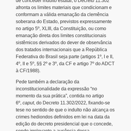
de conceder indulto estatal, o Decreto 11.302
afronta os limites materiais que condicionam e
conformam a válida emanação da clemência
soberana do Estado, previstos expressamente
no artigo 5º, XLIII, da Constituição, ou como
emanação direta dos limites constitucionais
sistêmicos derivados do dever de observância
dos tratados internacionais que a República
Federativa do Brasil seja parte (artigos 1º, I e II,
4º, II e 5º, §§ 2º e 3º, da CF e artigo 7º do ADCT
à CF/1988).
Pede também a declaração da
inconstitucionalidade da expressão “no
momento da sua prática”, contida no artigo
6º,
caput
, do Decreto 11.302/2022, fixando-se
tese no sentido de que o indulto não alcança os
crimes hediondos definidos em lei na data da
edição do decreto presidencial que o concede,
sendo irrelevante a ausência dessa