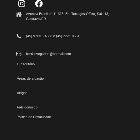
Avenida Brasil, n° 11.315, Ed. Terraços Office, Sala 13,
Cascavel/PR
(45) 9 9915-4888 e (45) 2221-0551
bertiadvogados@hotmail.com
O escritório
Áreas de atuação
Artigos
Fale conosco
Política de Privacidade