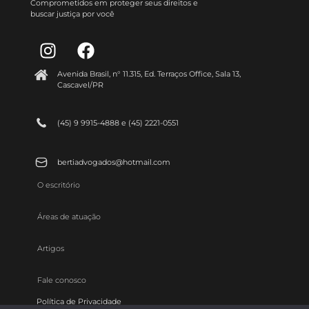
Comprometidos em proteger seus direitos e
buscar justiça por você
Avenida Brasil, n° 11.315, Ed. Terraços Office, Sala 13,
Cascavel/PR
(45) 9 9915-4888 e (45) 2221-0551
bertiadvogados@hotmail.com
O escritório
Áreas de atuação
Artigos
Fale conosco
Política de Privacidade